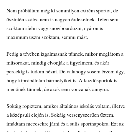
Nem próbáltam még ki semmilyen extrém sportot, de
őszintén szólva nem is nagyon érdekelnek. Télen sem
szoktam síelni vagy snowboardozni, nyáron is
maximum úszni szoktam, semmi mást.
Pedig a tévében izgalmasnak tűnnek, mikor meglátom a
műsorokat, mindig elvonják a figyelmem, és akár
percekig is tudom nézni. De valahogy sosem érzem úgy,
hogy kipróbálnám bármelyiket is. A küzdősportok is
menőnek tűnnek, de azok sem vonzanak annyira.
Sokáig röpiztem, amikor általános iskolás voltam, illetve
a középsuli elején is. Sokáig versenyszerűen űztem,
imádtam meccsekre járni és a sulis sportnapokra. Ezt az