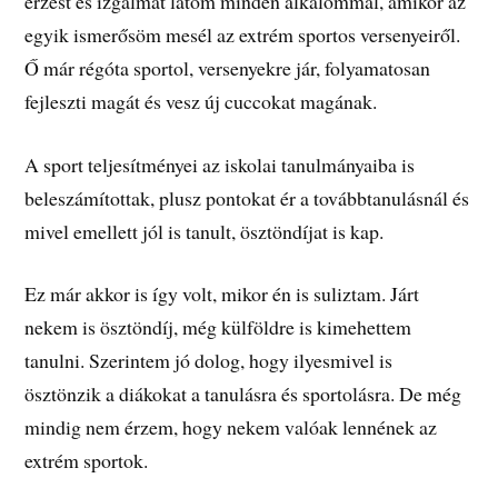
érzést és izgalmat látom minden alkalommal, amikor az
egyik ismerősöm mesél az extrém sportos versenyeiről.
Ő már régóta sportol, versenyekre jár, folyamatosan
fejleszti magát és vesz új cuccokat magának.
A sport teljesítményei az iskolai tanulmányaiba is
beleszámítottak, plusz pontokat ér a továbbtanulásnál és
mivel emellett jól is tanult, ösztöndíjat is kap.
Ez már akkor is így volt, mikor én is suliztam. Járt
nekem is ösztöndíj, még külföldre is kimehettem
tanulni. Szerintem jó dolog, hogy ilyesmivel is
ösztönzik a diákokat a tanulásra és sportolásra. De még
mindig nem érzem, hogy nekem valóak lennének az
extrém sportok.