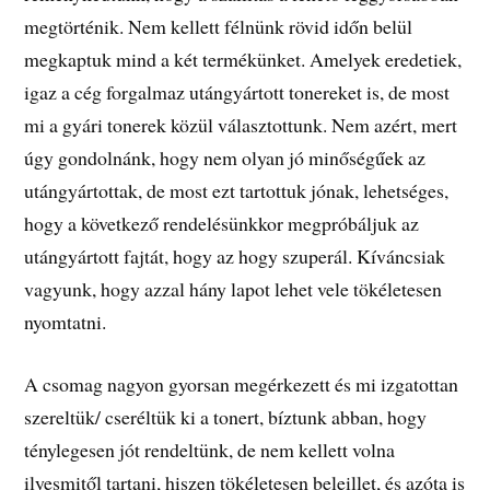
megtörténik. Nem kellett félnünk rövid időn belül
megkaptuk mind a két termékünket. Amelyek eredetiek,
igaz a cég forgalmaz utángyártott tonereket is, de most
mi a gyári tonerek közül választottunk. Nem azért, mert
úgy gondolnánk, hogy nem olyan jó minőségűek az
utángyártottak, de most ezt tartottuk jónak, lehetséges,
hogy a következő rendelésünkkor megpróbáljuk az
utángyártott fajtát, hogy az hogy szuperál. Kíváncsiak
vagyunk, hogy azzal hány lapot lehet vele tökéletesen
nyomtatni.
A csomag nagyon gyorsan megérkezett és mi izgatottan
szereltük/ cseréltük ki a tonert, bíztunk abban, hogy
ténylegesen jót rendeltünk, de nem kellett volna
ilyesmitől tartani, hiszen tökéletesen beleillet, és azóta is