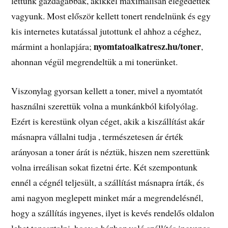
lettünk gazdagabbak, akikkel maximálisan elégedettek
vagyunk. Most először kellett tonert rendelnünk és egy
kis internetes kutatással jutottunk el ahhoz a céghez,
nyomtatoalkatresz.hu/toner
mármint a honlapjára;
,
ahonnan végül megrendeltük a mi tonerünket.
Viszonylag gyorsan kellett a toner, mivel a nyomtatót
használni szerettük volna a munkánkból kifolyólag.
Ezért is kerestünk olyan céget, akik a kiszállítást akár
másnapra vállalni tudja , természetesen ár érték
arányosan a toner árát is néztük, hiszen nem szerettünk
volna irreálisan sokat fizetni érte. Két szempontunk
ennél a cégnél teljesült, a szállítást másnapra írták, és
ami nagyon meglepett minket már a megrendelésnél,
hogy a szállítás ingyenes, ilyet is kevés rendelős oldalon
lehet tapasztalni, hogy a házhoz való szállítás ingyenes.