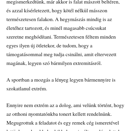
megismerkedtünk, már akkor is falat mászott beltéren,
és azzal kísérletezett, hogy kötél nélkül másszon
természetesen falakon. A hegymászás mindig is az
életéhez tartozott, és minél magasabb csúcsukat
szeretne meghódítani. Természetesen féltem minden
egyes ilyen új ötletekor, de tudom, hogy a
támogatásommal meg tudja csinálni, amit eltervezett
magának, legyen szó bármilyen extremitásról.
A sportban a mozgás a lényeg legyen bármennyire is
szokatlanul extrém.
Ennyire nem extrém az a dolog, ami velünk történt, hogy
az otthoni nyomtatónkba tonert kellett rendelnünk.
Megugrottuk a feladatot és egy remek cég ismeretével