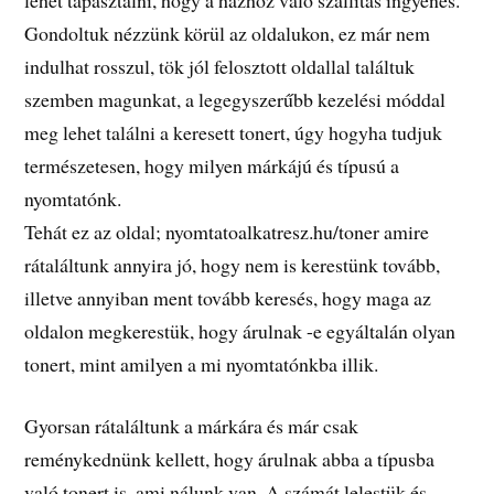
Gondoltuk nézzünk körül az oldalukon, ez már nem
indulhat rosszul, tök jól felosztott oldallal találtuk
szemben magunkat, a legegyszerűbb kezelési móddal
meg lehet találni a keresett tonert, úgy hogyha tudjuk
természetesen, hogy milyen márkájú és típusú a
nyomtatónk.
Tehát ez az oldal; nyomtatoalkatresz.hu/toner amire
rátaláltunk annyira jó, hogy nem is kerestünk tovább,
illetve annyiban ment tovább keresés, hogy maga az
oldalon megkerestük, hogy árulnak -e egyáltalán olyan
tonert, mint amilyen a mi nyomtatónkba illik.
Gyorsan rátaláltunk a márkára és már csak
reménykednünk kellett, hogy árulnak abba a típusba
való tonert is, ami nálunk van. A számát lelestük és