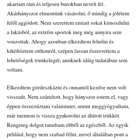
akartam rám és teljesen burokban nevelt fel.
Akárhányszor elmentünk vásárolni, ő mindig a jólétem
felől aggódott. Nem szerettem emiatt sokat kimozdulni
a lakásból, az extrém sportok meg még annyira sem
vonzottak. Ahogy azonban elkezdtem felnőni és
kiköltöztem otthonról, szépen lassan észrevettem a
lehetőségek tömkelegét, amiknek idáig tudatában sem
voltam.
Elkezdtem gördeszkázni és onnantól kezdve nem volt
visszaút. Nem számított, hogy hányszor estem el, vagy
éppen összezúztam valamimet, amint meggyógyultam,
már mentem is vissza gyakorolni az áhított trükköt.
Rengeteg dolgot tanultam ebből az egészből. Az egyik
például, hogy nem szabad félni, mivel általában pont a