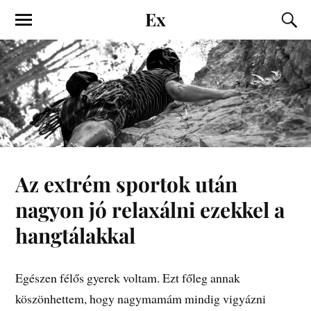
Ex
Az extrém sportok után
nagyon jó relaxálni ezekkel a
hangtálakkal
Egészen félős gyerek voltam. Ezt főleg annak
köszönhettem, hogy nagymamám mindig vigyázni