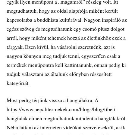
egyik ilyen menüpont a „magamról” részleg volt. Itt
megtudhattuk, hogy az oldal alapítója miként került
kapcsolatba a buddhista kultúrával. Nagyon inspiráló az
egész szöveg és megtudhatunk egy csomó plusz dolgot
arról, hogy miként tehetnek hozzá az életünkhöz ezek a
tárgyak. Ezen kívül, ha vásárolni szeretnénk, azt is
nagyon könnyen meg tudjuk tenni, egyszerűen csak a
termékek menüpontra kell kattintanunk, onnan pedig ki
tudjuk választani az általunk előnyben részesített
kategóriát.
Most pedig térjünk vissza a hangtálakra. A
https://www.nepalitermekek.com/blogs/blog/tibeti-
hangtalak címen megtudhatunk mindent a hangtálakról.
Néha láttam az interneten videókat szerzetesekről, akik