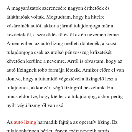
A magyarázatok szerencsére nagyon érthetőek és
átláthatóak voltak. Megtudtam, hogy ha hitelre
vásárolnék autót, akkor a jármű tulajdonjoga már a
kezdetektől, a szerződéskötéstől az én nevemen lenne.
Amennyiben az autó lízing mellett döntenék, a kocsi
tulajdonjoga csak az utolsó pénzösszeg kifizetését
követően kerülne a nevemre. Arról is olvastam, hogy az
autó lízingnek több formája létezik. Amikor előre el van
döntve, hogy a futamidő végeztével a lízingelő lesz a
tulajdonos, akkor zárt végű lízingről beszélünk. Ha
nincs eldöntve, hogy kié lesz a tulajdonjog, akkor pedig
nyílt végű lízingről van szó.
Az
autó lízing
harmadik fajtája az operatív lízing. Ez
tulajdonképpen bérlet, éppen ezért nevezik tartós