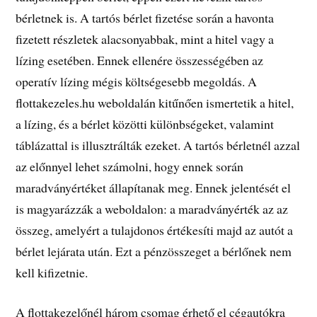
bérletnek is. A tartós bérlet fizetése során a havonta
fizetett részletek alacsonyabbak, mint a hitel vagy a
lízing esetében. Ennek ellenére összességében az
operatív lízing mégis költségesebb megoldás. A
flottakezeles.hu weboldalán kitűnően ismertetik a hitel,
a lízing, és a bérlet közötti különbségeket, valamint
táblázattal is illusztrálták ezeket. A tartós bérletnél azzal
az előnnyel lehet számolni, hogy ennek során
maradványértéket állapítanak meg. Ennek jelentését el
is magyarázzák a weboldalon: a maradványérték az az
összeg, amelyért a tulajdonos értékesíti majd az autót a
bérlet lejárata után. Ezt a pénzösszeget a bérlőnek nem
kell kifizetnie.
A flottakezelőnél három csomag érhető el cégautókra