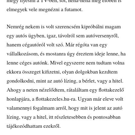
megy ilyesmi a TV-ben, sőt, néha-néha még élőben is
elmegyek vele megnézni a futamot.
Nemrég nekem is volt szerencsém kipróbálni magam
egy autós ügyben, igaz, távolról sem autóversenyről,
hanem cégautóról volt szó. Már régóta van egy
vállalkozásom, és mostanra úgy éreztem ideje lenne, ha
lenne céges autónk. Mivel egyszerre nem tudtam volna
ekkora összeget kifizetni, olyan dolgokban kezdtem
gondolkodni, mint az autó lízing, a bérlet, vagy a hitel.
Ahogy a neten nézelődtem, rátaláltam egy flottakezelő
honlapjára, a flottakezeles.hu-ra. Ugyan már eleve volt
valamennyi fogalmam arról, hogy mit is jelent az autó
lízing, vagy a hitel, itt részletesebben és pontosabban
tájékozódhattam ezekről.