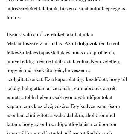
autószerelőket találjunk, hiszen a saját autónk épsége is
fontos.
Ilyen kiváló autószerelőket találhatunk a
Metaautoszerviz.hu-nál is. Az itt dolgozók rendkívül
felkészültek és tapasztaltak és nincs az a probléma,
amivel eddig még ne találkoztak volna. Nem véletlen,
hogy én már évek óta igénybe veszem a
szolgáltatásaikat. Ez a kapcsolat úgy kezdődött, hogy túl
sokáig halogattam a szezonális gumiabroncs cserét,
emiatt a többi helyen csak igen távoli időpontokat
kaptam ennek az elvégzésére. Egy kedves ismerősöm
azonban elirányított a weboldalukra, ahol örömmel
láttam, hogy az online időpontfoglalás menüponton
keresztül könnyedén tudok időpontot foglalni már