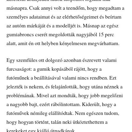
másnapra. Csak annyi volt a teendőm, hogy megadtam a
személyes adataimat és az elérhetőségeimet és beírtam
az autóm márkáját és a modelljét is. Másnap az egész
gumiabroncs cserét megoldották nagyjából 15 perc
alatt, amit én ott helyben kényelmesen megvárhattam.
Egy szemfüles ott dolgozó azonban észrevett valami
furcsaságot: a gumik kopásából rájött, hogy a
futóműnek a beállításával valami nincs rendben. Ezt
jelezték is nekem, és felajánlották, hogy utána néznek a
problémának. Mivel azt mondták, hogy jobb megelőzni
a nagyobb bajt, ezért rábólintottam. Kiderült, hogy a
futóművek némileg elállítódtak. Nem egészen tudom,
hogy hogyan történt, talán neki ütköztethettem a
kerekeket egy kiálló útpadkának.