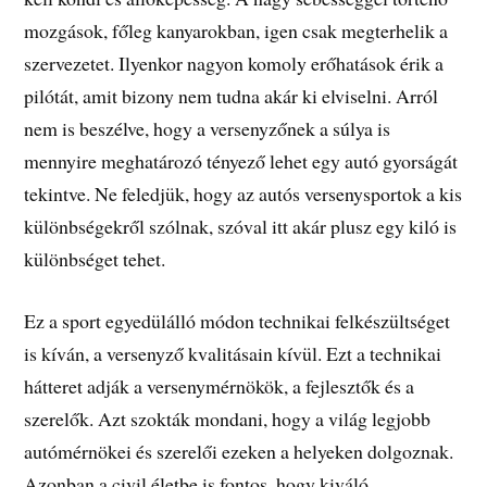
mozgások, főleg kanyarokban, igen csak megterhelik a
szervezetet. Ilyenkor nagyon komoly erőhatások érik a
pilótát, amit bizony nem tudna akár ki elviselni. Arról
nem is beszélve, hogy a versenyzőnek a súlya is
mennyire meghatározó tényező lehet egy autó gyorságát
tekintve. Ne feledjük, hogy az autós versenysportok a kis
különbségekről szólnak, szóval itt akár plusz egy kiló is
különbséget tehet.
Ez a sport egyedülálló módon technikai felkészültséget
is kíván, a versenyző kvalitásain kívül. Ezt a technikai
hátteret adják a versenymérnökök, a fejlesztők és a
szerelők. Azt szokták mondani, hogy a világ legjobb
autómérnökei és szerelői ezeken a helyeken dolgoznak.
Azonban a civil életbe is fontos, hogy kiváló