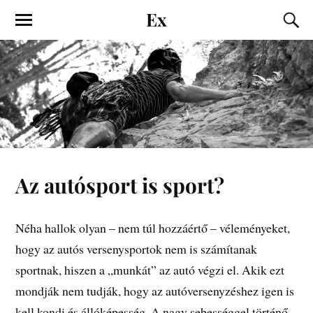
Ex
Az autósport is sport?
Néha hallok olyan – nem túl hozzáértő – véleményeket,
hogy az autós versenysportok nem is számítanak
sportnak, hiszen a „munkát” az autó végzi el. Akik ezt
mondják nem tudják, hogy az autóversenyzéshez igen is
kell kondi és állóképesség. A nagy sebességgel történő