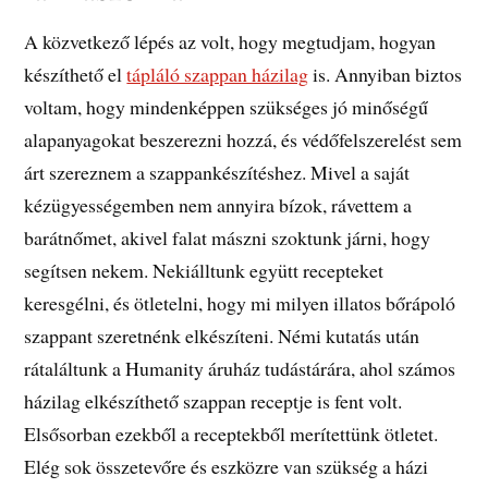
A közvetkező lépés az volt, hogy megtudjam, hogyan
készíthető el
tápláló szappan házilag
is. Annyiban biztos
voltam, hogy mindenképpen szükséges jó minőségű
alapanyagokat beszerezni hozzá, és védőfelszerelést sem
árt szereznem a szappankészítéshez. Mivel a saját
kézügyességemben nem annyira bízok, rávettem a
barátnőmet, akivel falat mászni szoktunk járni, hogy
segítsen nekem. Nekiálltunk együtt recepteket
keresgélni, és ötletelni, hogy mi milyen illatos bőrápoló
szappant szeretnénk elkészíteni. Némi kutatás után
rátaláltunk a Humanity áruház tudástárára, ahol számos
házilag elkészíthető szappan receptje is fent volt.
Elsősorban ezekből a receptekből merítettünk ötletet.
Elég sok összetevőre és eszközre van szükség a házi