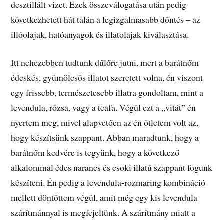
desztillált vizet. Ezek összeválogatása után pedig
következhetett hát talán a legizgalmasabb döntés – az
illóolajak, hatóanyagok és illatolajak kiválasztása.
Itt nehezebben tudtunk dűlőre jutni, mert a barátnőm
édeskés, gyümölcsös illatot szeretett volna, én viszont
egy frissebb, természetesebb illatra gondoltam, mint a
levendula, rózsa, vagy a teafa. Végül ezt a „vitát” én
nyertem meg, mivel alapvetően az én ötletem volt az,
hogy készítsünk szappant. Abban maradtunk, hogy a
barátnőm kedvére is tegyünk, hogy a következő
alkalommal édes narancs és csoki illatú szappant fogunk
készíteni. Én pedig a levendula-rozmaring kombináció
mellett döntöttem végül, amit még egy kis levendula
szárítmánnyal is megfejeltünk. A szárítmány miatt a