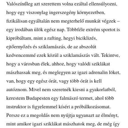
Valószínűleg azt szerettem volna ezáltal ellensúlyozni,
hogy egy viszonylag ingerszegény környezetben,
fizikálisan egyáltalán nem megterhelő munkát végzek –
egy irodában ülök egész nap. Többféle extrém sportot is
kipróbáltam, mint a rafting, hegyi biciklizés,
ejtőernyőzés és sziklamászás, de az abszolút
kedvencemmé ezek közül a sziklamászás vált. Tekintve,
hogy a városban élek, ahhoz, hogy valódi sziklákat
mászhassak meg, és meglegyen az igazi adrenalin löket,
van, hogy egy egész órát, vagy több órát is kell
autóznom. Mivel nem szeretnék kiesni a gyakorlatból,
kerestem Budapesten egy falmászó termet, ahol több
instruktor is figyelemmel kíséri a próbálkozásomat.
Persze ez a megoldás nem nyújtja ugyanazt az élményt,
mint amikor igazi sziklákat mászhatok meg, de még így