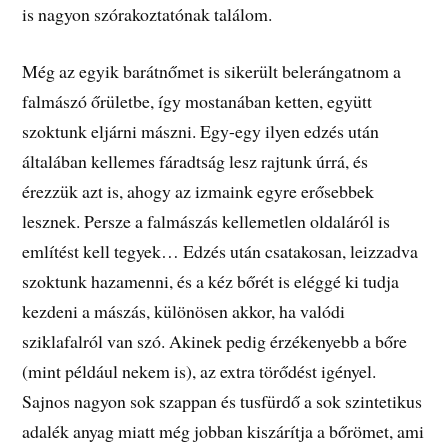
is nagyon szórakoztatónak találom.
Még az egyik barátnőmet is sikerült belerángatnom a
falmászó őrületbe, így mostanában ketten, együtt
szoktunk eljárni mászni. Egy-egy ilyen edzés után
általában kellemes fáradtság lesz rajtunk úrrá, és
érezzük azt is, ahogy az izmaink egyre erősebbek
lesznek. Persze a falmászás kellemetlen oldaláról is
említést kell tegyek… Edzés után csatakosan, leizzadva
szoktunk hazamenni, és a kéz bőrét is eléggé ki tudja
kezdeni a mászás, különösen akkor, ha valódi
sziklafalról van szó. Akinek pedig érzékenyebb a bőre
(mint például nekem is), az extra törődést igényel.
Sajnos nagyon sok szappan és tusfürdő a sok szintetikus
adalék anyag miatt még jobban kiszárítja a bőrömet, ami