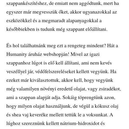
szappankészítéshez, de emiatt nem aggódtunk, mert ha
egyszer már megvesszük őket, akkor ugyanazokkal az
eszközökkel és a megmaradt alapanyagokkal a
későbbiekben is tudunk még szappant előállítani.
És hol találhatnánk meg ezt a rengeteg mindent? Hát a
Humanity áruház webshopján! Mivel az igazi
szappanhoz lúgot is elő kell állítani, ami nem kevés
veszéllyel jár, védőfelszereléseket kellett vegyünk. Ha
ezeket már kiválasztottuk, akkor kell, hogy vegyünk
még valamilyen növényi eredetű olajat, vagy zsiradékot,
ami a szappan alapját adja. Sokáig töprengtünk azon,
hogy milyen olajat használjunk, de végül a kókusz olaj
és shea vaj keveréke mellett tettük le a voksunkat. A
lúghoz szereznünk kellett nátrium-hidroxidot és