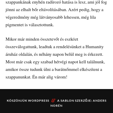
szappankának enyhén radírozó hatása is lesz, ami jól fog
jönni az elhalt bőr eltávolításában. Azért pedig, hogy a
végeredmény még látványosabb lehessen, még lila
pigmentet is választottunk.
Mikor már minden összetevőt és eszközt
összeválogattunk, leadtuk a rendelésünket a Humanity
áruház oldalán, és néhány napon belül meg is érkezett.
Most már csak egy szabad hétvégi napot kell találnunk,
amikor össze tudunk ülni a barátnőmmel elkészíteni a
szappanunkat. Én már alig várom!
&
KÖSZÖNJÜK
WORDPRESS
A SABLON SZERZŐJE:
ANDERS
NORÉN