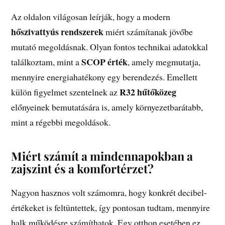
Az oldalon világosan leírják, hogy a modern
hőszivattyús rendszerek
miért számítanak jövőbe
mutató megoldásnak. Olyan fontos technikai adatokkal
SCOP érték
találkoztam, mint a
, amely megmutatja,
mennyire energiahatékony egy berendezés. Emellett
R32 hűtőközeg
külön figyelmet szentelnek az
előnyeinek bemutatására is, amely környezetbarátabb,
mint a régebbi megoldások.
Miért számít a mindennapokban a
zajszint és a komfortérzet?
Nagyon hasznos volt számomra, hogy konkrét decibel-
értékeket is feltüntettek, így pontosan tudtam, mennyire
halk működésre számíthatok. Egy otthon esetében ez