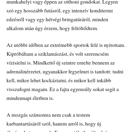
munkahelyi vagy éppen az otthoni gondokat. Legyen
szó egy hosszabb futásról, egy intenzív konditermi
edzésről vagy egy hétvégi bringatúráról, minden
alkalom után úgy érzem, hogy feltöltődtem.
Az utóbbi időben az extrémebb sportok felé is nyitottam.
Kipróbáltam a sziklamászást, és volt szerencsém
vízisíelni is. Mindkettő új szintre emelte bennem az
adrenalinérzetet, ugyanakkor fegyelmet is tanított: tudni
kell, mikor lehet kockáztatni, és mikor kell inkább
visszafogni magam. Ez a fajta egyensúly sokat segít a
mindennapi életben is.
A mozgás számomra nem csak a testem
karbantartásáról szól, hanem arról is, hogy új