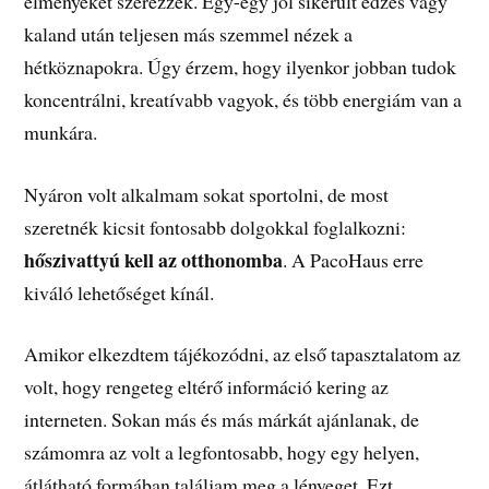
élményeket szerezzek. Egy-egy jól sikerült edzés vagy
kaland után teljesen más szemmel nézek a
hétköznapokra. Úgy érzem, hogy ilyenkor jobban tudok
koncentrálni, kreatívabb vagyok, és több energiám van a
munkára.
Nyáron volt alkalmam sokat sportolni, de most
szeretnék kicsit fontosabb dolgokkal foglalkozni:
hőszivattyú kell az otthonomba
. A PacoHaus erre
kiváló lehetőséget kínál.
Amikor elkezdtem tájékozódni, az első tapasztalatom az
volt, hogy rengeteg eltérő információ kering az
interneten. Sokan más és más márkát ajánlanak, de
számomra az volt a legfontosabb, hogy egy helyen,
átlátható formában találjam meg a lényeget. Ezt