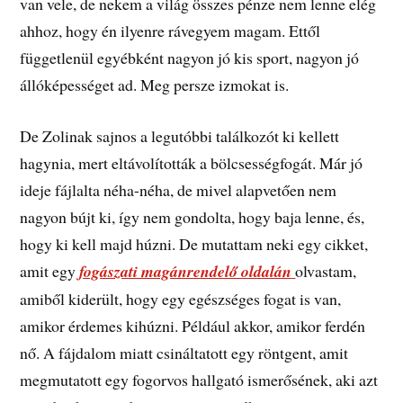
van vele, de nekem a világ összes pénze nem lenne elég
ahhoz, hogy én ilyenre rávegyem magam. Ettől
függetlenül egyébként nagyon jó kis sport, nagyon jó
állóképességet ad. Meg persze izmokat is.
De Zolinak sajnos a legutóbbi találkozót ki kellett
hagynia, mert eltávolították a bölcsességfogát. Már jó
ideje fájlalta néha-néha, de mivel alapvetően nem
nagyon bújt ki, így nem gondolta, hogy baja lenne, és,
hogy ki kell majd húzni. De mutattam neki egy cikket,
amit egy
fogászati magánrendelő oldalán
olvastam,
amiből kiderült, hogy egy egészséges fogat is van,
amikor érdemes kihúzni. Például akkor, amikor ferdén
nő. A fájdalom miatt csináltatott egy röntgent, amit
megmutatott egy fogorvos hallgató ismerősének, aki azt