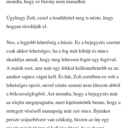
mondta, hogy ez bizony nem maradhat.
Úgyhogy Zoli, ezzel a lendülettel meg is nézte, hogy
hogyan távolítják el.
Nos, a legjobb lehetőség a húzás. Ez a bejegyzés szerint
csak akkor lehetséges, ha a fog már kibújt és nincs
akadálya annak, hogy meg lehessen fogni egy fogóval.
A másik eset, ami már egy fokkal kellemetlenebb az az,
amikor sajnos vágni kell. És hát, Zoli esetében ez volt a
lehetséges opció, mivel szinte semmi nem látszott abból
a bölcsességfogból. Azt mondta, hogy a bejegyzés már
az elején megnyugtatta, mert kijelentették benne, hogy a
rettegett vésésről manapság már szó sincs. Ilyenkor
persze szájsebészre van szükség, hiszen az íny egy
részét mindenképp el kell távolítani, hogy hozzá