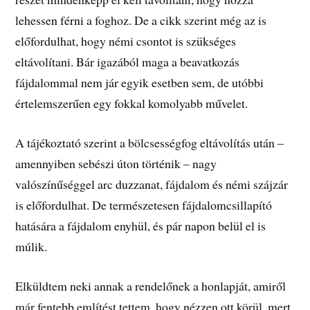
lehessen férni a foghoz. De a cikk szerint még az is
előfordulhat, hogy némi csontot is szükséges
eltávolítani. Bár igazából maga a beavatkozás
fájdalommal nem jár egyik esetben sem, de utóbbi
értelemszerűen egy fokkal komolyabb művelet.
A tájékoztató szerint a bölcsességfog eltávolítás után –
amennyiben sebészi úton történik – nagy
valószínűséggel arc duzzanat, fájdalom és némi szájzár
is előfordulhat. De természetesen fájdalomcsillapító
hatására a fájdalom enyhül, és pár napon belül el is
múlik.
Elküldtem neki annak a rendelőnek a honlapját, amiről
már fentebb említést tettem, hogy nézzen ott körül, mert