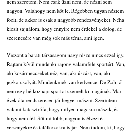
nem szeretem. Nem csak űzni nem, de nézni sem
nagyon. Valahogy nem köt le. Régebben ugyan néztem
focit, de akkor is csak a nagyobb rendezvényeket. Néha
kicsit sajnálom, hogy ennyire nem érdekel a dolog, de
szerencsére van még sok más téma, ami igen.
Viszont a baráti társaságom nagy része nincs ezzel így.
Rajtam kívül mindenki rajong valamiféle sportért. Van,
aki kosármeccseket néz, van, aki úszást, van, aki
jégkorcsolyát. Mindenkinek van kedvence. De Zoli, ő
nem egy hétköznapi sportot szemelt ki magának. Már
évek óta rendszeresen jár hegyet mászni. Szerintem
valami katasztrófa, hogy milyen magasra mászik, és
hogy nem fél. Sőt mi több, nagyon is élvezi és
versenyekre és találkozókra is jár. Nem tudom, ki, hogy