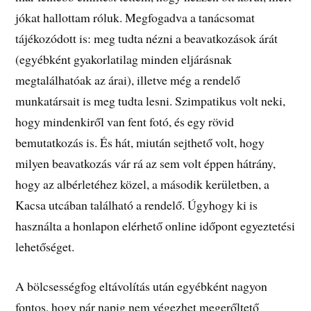
jókat hallottam róluk. Megfogadva a tanácsomat
tájékozódott is: meg tudta nézni a beavatkozások árát
(egyébként gyakorlatilag minden eljárásnak
megtalálhatóak az árai), illetve még a rendelő
munkatársait is meg tudta lesni. Szimpatikus volt neki,
hogy mindenkiről van fent fotó, és egy rövid
bemutatkozás is. És hát, miután sejthető volt, hogy
milyen beavatkozás vár rá az sem volt éppen hátrány,
hogy az albérletéhez közel, a második kerületben, a
Kacsa utcában található a rendelő. Úgyhogy ki is
használta a honlapon elérhető online időpont egyeztetési
lehetőséget.
A bölcsességfog eltávolítás után egyébként nagyon
fontos, hogy pár napig nem végezhet megerőltető